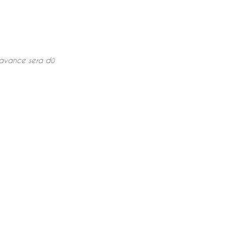
'avance sera dû
 74 58 31
lespetitspas22@gmail.com
Les Petits Pas - Pôle Santé - 4 Ru