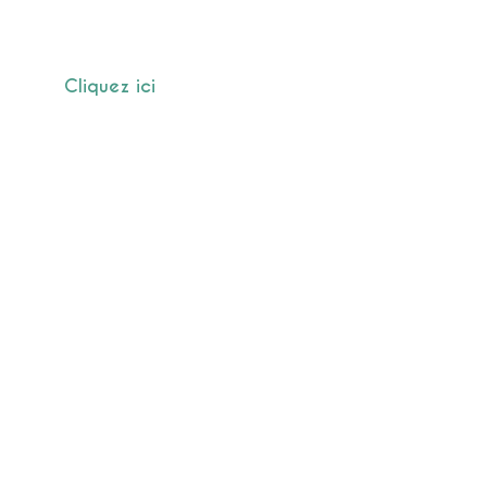
ou prise de rdv en ligne :
Cliquez ici
e du Verger - 22400 Planguenoual