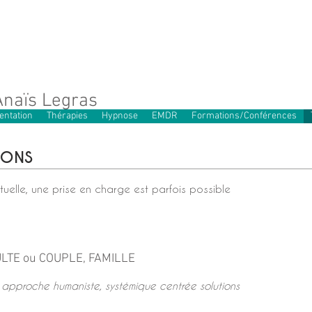
Anaïs Legras
entation
Thérapies
Hypnose
EMDR
Formations/Conférences
IONS
elle, une prise en charge est parfois possible
An
LTE ou COUPLE, FAMILLE
 approche humaniste, systémique centrée solutions