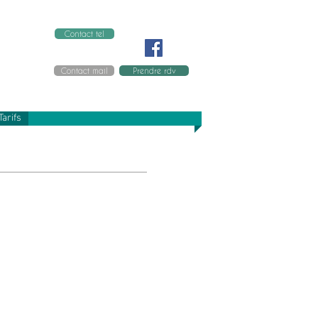
Contact tel
Contact mail
Prendre rdv
Tarifs
aïs LEGRAS "Les Petits Pas"
Tous les jours sur rdv
06 10 74 58 31