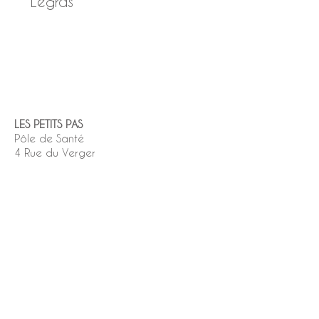
Legras
LES PETITS PAS
Pôle de Santé
4 Rue du Verger
22400 Planguenoual
Accès PMR, parking gratuit
Prendre un rdv en ligne
Cliquez ici